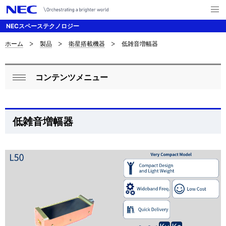
メ
ニ
NECスペーステクノロジー
ュ
ー
を
ホーム
製品
衛星搭載機器
低雑音増幅器
サ
ナ
開
く
ビ
イ
コンテンツメニュー
ゲ
ロ
ト
閉
ー
ー
じ
内
シ
る
カ
の
低雑音増幅器
ョ
ル
現
ン
ナ
在
ビ
位
ゲ
置
ー
を