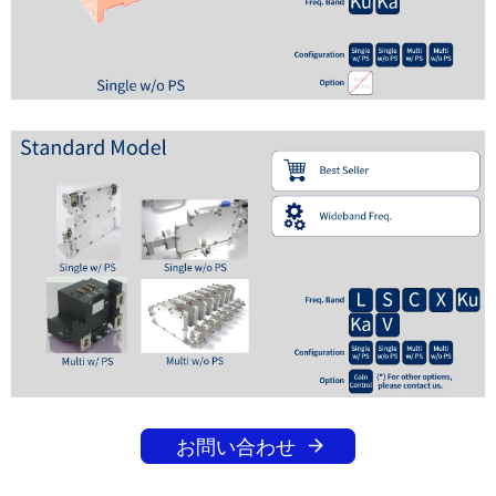
シ
表
ョ
示
ン
し
て
い
ま
す
。
お問い合わせ