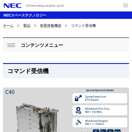
メ
ニ
NECスペーステクノロジー
ュ
ー
を
ホーム
製品
衛星搭載機器
コマンド受信機
サ
ナ
開
く
ビ
イ
コンテンツメニュー
ゲ
ロ
ト
閉
ー
ー
じ
内
シ
る
カ
の
コマンド受信機
ョ
ル
現
ン
ナ
在
ビ
位
ゲ
置
ー
を