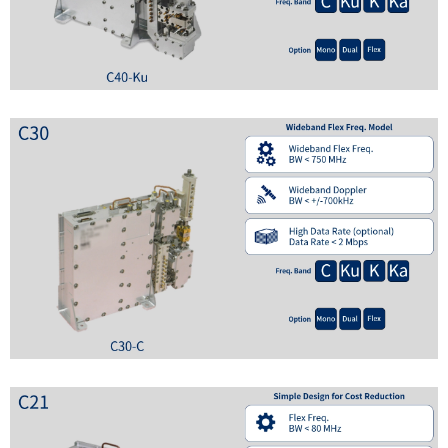
シ
表
ョ
示
ン
し
て
い
ま
す
。