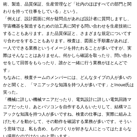
術、製造、品質保証、生産管理など「社内のほぼすべての部門と関
わりを持って仕事をしている」という。
「例えば、設計図面に何か疑問点があれば設計者に質問しますし、
宇宙機器を製造するための治工具に関する問い合わせを生産技術に
することもあります。また品質保証と、さまざまな規定についてす
り合わせをすることもあります。検査は、図面と手順書があれば、
一人でできる業務というイメージを持たれることが多いですが、実
際はそんなことはありません。何かしら確認を取ったり、問い合わ
せをして回答をもらったり、誰かと一緒に行う業務がほとんどで
す」
ちなみに、検査チームのメンバーには、どんなタイプの人が多いの
かと聞くと、「マニアックな知識を持つ人が多いです」とInoue氏は
笑った。
「機械に詳しい機械マニアだったり、電気設計に詳しい電気回路マ
ニアだったり。あとパソコンを自作する人もいたりして、結構マニ
アックな知識を持つ人が多いですね。検査の仕事は、実際に組み上
げたモノを動かして、その動作を確認する業務が多いです。そうい
う意味では、私も含め、ものづくりが好きな人にとってはたまらな
い場所なのではないかと思います」