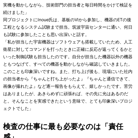
実機を動かしながら、技術部門の担当者と毎日時間をかけて検証を
続けました」
同プロジェクトにInoue氏は、基板のVIから参加し、機器のETの後
工程となるシステム試験まで担当。筑波宇宙センターに通い、何日
も試験に参加したことも思い出深いと話す。
「私が担当した宇宙機器はソフトウェアも搭載していたため、人工
衛星に対してコマンドを打ったときに正確に反応が返ってくるかと
いった制御試験も担当したのです。自分が担当した機器以外の機器
ともつなげて、すべての機器を動かしながら確認していきました。
このことも印象深いですね。また、打ち上げ後も、現場にいた社内
の担当者から『ちゃんと打ち上がったよ』『ちゃんと通信できて、
画像が撮れたよ』など逐一報告をもらえて、嬉しかったです。苦労
はありましたが、あきらめずに頑張れば、その先に光はあるのだ
と。そんなことを実感できたという意味で、とても印象深いプロジ
ェクトでした」
検査の仕事に最も必要なのは「責任
感」