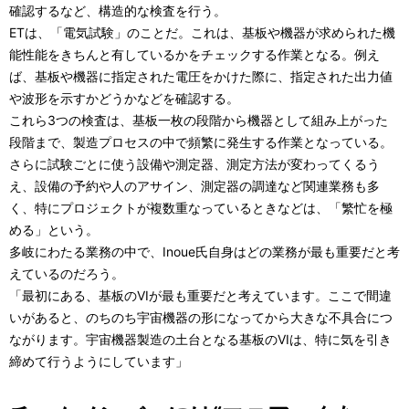
確認するなど、構造的な検査を行う。
ETは、「電気試験」のことだ。これは、基板や機器が求められた機
能性能をきちんと有しているかをチェックする作業となる。例え
ば、基板や機器に指定された電圧をかけた際に、指定された出力値
や波形を示すかどうかなどを確認する。
これら3つの検査は、基板一枚の段階から機器として組み上がった
段階まで、製造プロセスの中で頻繁に発生する作業となっている。
さらに試験ごとに使う設備や測定器、測定方法が変わってくるう
え、設備の予約や人のアサイン、測定器の調達など関連業務も多
く、特にプロジェクトが複数重なっているときなどは、「繁忙を極
める」という。
多岐にわたる業務の中で、Inoue氏自身はどの業務が最も重要だと考
えているのだろう。
「最初にある、基板のVIが最も重要だと考えています。ここで間違
いがあると、のちのち宇宙機器の形になってから大きな不具合につ
ながります。宇宙機器製造の土台となる基板のVIは、特に気を引き
締めて行うようにしています」