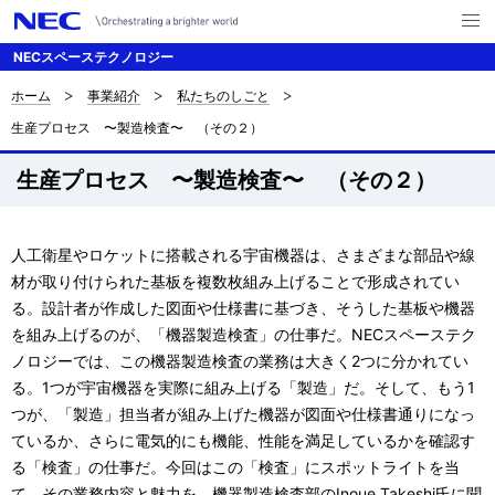
メ
ニ
NECスペーステクノロジー
ュ
ー
を
ホーム
事業紹介
私たちのしごと
サ
ナ
開
生産プロセス 〜製造検査〜 （その２）
く
ビ
イ
ゲ
生産プロセス 〜製造検査〜 （その２）
ト
ー
内
シ
人工衛星やロケットに搭載される宇宙機器は、さまざまな部品や線
の
ョ
材が取り付けられた基板を複数枚組み上げることで形成されてい
現
る。設計者が作成した図面や仕様書に基づき、そうした基板や機器
ン
を組み上げるのが、「機器製造検査」の仕事だ。NECスペーステク
在
ノロジーでは、この機器製造検査の業務は大きく2つに分かれてい
位
る。1つが宇宙機器を実際に組み上げる「製造」だ。そして、もう1
つが、「製造」担当者が組み上げた機器が図面や仕様書通りになっ
置
ているか、さらに電気的にも機能、性能を満足しているかを確認す
る「検査」の仕事だ。今回はこの「検査」にスポットライトを当
て、その業務内容と魅力を、機器製造検査部のInoue Takeshi氏に聞