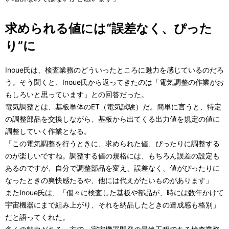
求められる値には“誤差なく、ぴった
り”に
Inoue氏は、検査業務のどういったところに魅力を感じているのだろ
う。そう聞くと、Inoue氏から返ってきたのは「電気調整の作業がお
もしろいと思っています」との回答だった。
電気調整とは、基板単体のET（電気試験）だ。簡単に言うと、特定
の調整部品を交換しながら、基板から出てくる出力値を規定の値に
調整していく作業となる。
「この電気調整を行うときに、求められた値、ぴったりに調整する
のが楽しいですね。調整する値の規格には、もちろん誤差の設定も
あるのですが、自分で調整部品を変え、誤差なく、値がぴったりに
なったときの爽快感たるや、他には代えがたいものがあります」
またInoue氏は、「個々に検査した基板や部品が、時には数年かけて
宇宙機器にまで組み上がり、それを納品したときの達成感も格別」
だと語ってくれた。