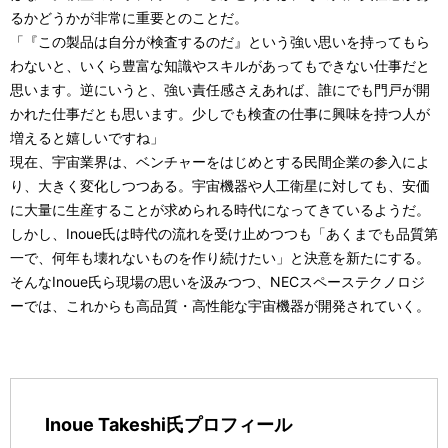
るかどうかが非常に重要とのことだ。
「『この製品は自分が検査するのだ』という強い思いを持ってもら
わないと、いくら豊富な知識やスキルがあってもできない仕事だと
思います。逆にいうと、強い責任感さえあれば、誰にでも門戸が開
かれた仕事だとも思います。少しでも検査の仕事に興味を持つ人が
増えると嬉しいですね」
現在、宇宙業界は、ベンチャーをはじめとする民間企業の参入によ
り、大きく変化しつつある。宇宙機器や人工衛星に対しても、安価
に大量に生産することが求められる時代になってきているようだ。
しかし、Inoue氏は時代の流れを受け止めつつも「あくまでも品質第
一で、何年も壊れないものを作り続けたい」と決意を新たにする。
そんなInoue氏ら現場の思いを汲みつつ、NECスペーステクノロジ
ーでは、これからも高品質・高性能な宇宙機器が開発されていく。
Inoue Takeshi氏プロフィール