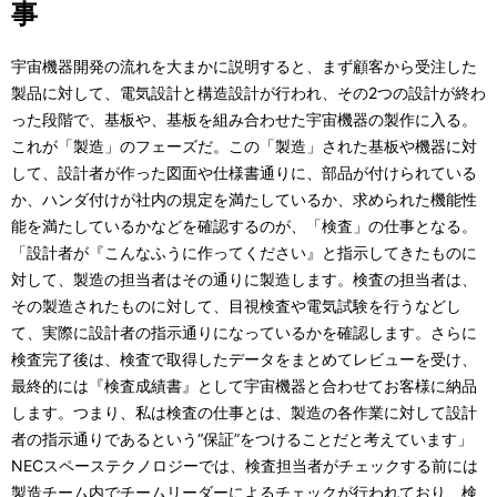
事
宇宙機器開発の流れを大まかに説明すると、まず顧客から受注した
製品に対して、電気設計と構造設計が行われ、その2つの設計が終わ
った段階で、基板や、基板を組み合わせた宇宙機器の製作に入る。
これが「製造」のフェーズだ。この「製造」された基板や機器に対
して、設計者が作った図面や仕様書通りに、部品が付けられている
か、ハンダ付けが社内の規定を満たしているか、求められた機能性
能を満たしているかなどを確認するのが、「検査」の仕事となる。
「設計者が『こんなふうに作ってください』と指示してきたものに
対して、製造の担当者はその通りに製造します。検査の担当者は、
その製造されたものに対して、目視検査や電気試験を行うなどし
て、実際に設計者の指示通りになっているかを確認します。さらに
検査完了後は、検査で取得したデータをまとめてレビューを受け、
最終的には『検査成績書』として宇宙機器と合わせてお客様に納品
します。つまり、私は検査の仕事とは、製造の各作業に対して設計
者の指示通りであるという“保証”をつけることだと考えています」
NECスペーステクノロジーでは、検査担当者がチェックする前には
製造チーム内でチームリーダーによるチェックが行われており、検