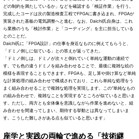
どの制約を満たしているか」などを確認する「検証作業」を行う。
完成したコードは次の製造検査工程でFPGAに書き込まれ、FPGAが
実装された基板の電気調整へと進む。なお、Daichi氏自身は、これ
ら業務のうち「検討作業」と「コーディング」を主に担当している
とのことだ。
Daichi氏に「FPGA設計」の仕事を身近なものに例えてもらうと、
「ドミノ倒しに似ている」との答えが返ってきた。
「ドミノ倒しは、ドミノが次々と倒れていく単純な運動の連続で
す。でも色の違うドミノを組み合わせることで、最後に複雑な絵の
模様を表現することもできます。FPGAも、足し算や掛け算など単純
な計算処理の組み合わせで構成されており、これら単純な処理をう
まく組み合わせることで複雑な処理を実現します。この“単純なもの
の組み合わせで、複雑なことを実現する”ところが似ていると思いま
す。ただし、両方とも全体像を意識しながら作業を進めないと、組
み合わせを間違ってしまい、期待する挙動とは異なってしまいま
す。こうした難しさがある点も似ていると思います」
座学と実践の両輪で進める「技術継