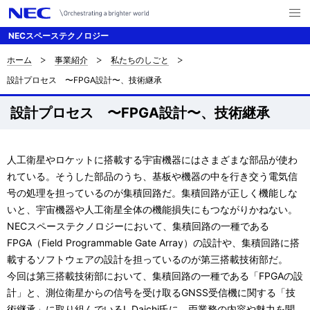
メ
ニ
NECスペーステクノロジー
ュ
ー
を
ホーム
事業紹介
私たちのしごと
サ
ナ
開
設計プロセス 〜FPGA設計〜、技術継承
く
ビ
イ
ゲ
設計プロセス 〜FPGA設計〜、技術継承
ト
ー
内
シ
人工衛星やロケットに搭載する宇宙機器にはさまざまな部品が使わ
の
ョ
れている。そうした部品のうち、基板や機器の中を行き交う電気信
現
号の処理を担っているのが集積回路だ。集積回路が正しく機能しな
ン
いと、宇宙機器や人工衛星全体の機能損失にもつながりかねない。
在
NECスペーステクノロジーにおいて、集積回路の一種である
位
FPGA（Field Programmable Gate Array）の設計や、集積回路に搭
載するソフトウェアの設計を担っているのが第三搭載技術部だ。
置
今回は第三搭載技術部において、集積回路の一種である「FPGAの設
計」と、測位衛星からの信号を受け取るGNSS受信機に関する「技
術継承」に取り組んでいるI. Daichi氏に、両業務の内容や魅力を聞