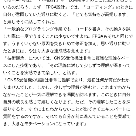
いるのだろう。まず「FPGA設計」では、「コーディング」のときに
自分が意図していた通りに動くと、「とても気持ちが高揚します」
と嬉しそうに話してくれた。
「一般的なプログラミング作業でも、コードを書き、その動きを試
した際に一度でうまくことは少ないですよね。FPGAもそれと同じで
す。うまくいかない原因を突き止めて修正を加え、思い通りに動い
たときには、やはり大きな達成感を覚えます」
「技術継承」については、GNSS受信機は非常に複雑な理論をベー
スにした技術であり、「その理論に対して少しずつ理解が深まって
いくことを実感できて楽しい」と話す。
「GNSS受信機の理論は非常に難解であり、最初は何が何だかわか
りませんでした。しかし、少しずつ理解が進むと、これまでわから
なかったことが一気に理解できる瞬間が訪れます。このときに自分
自身の成長を感じて嬉しくなります。ただ、その理解したことを深
掘りすると、すぐにまたわからないことが出てきてエキスパートに
質問をするのですが。それでも自分が前に進んでいることを実感で
き、大きなモチベーションになっています」