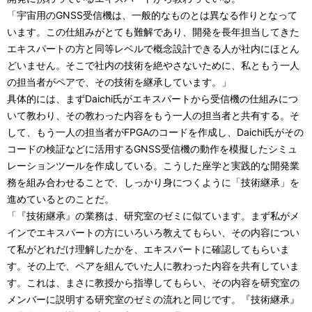
「宇宙用のGNSS受信機は、一般的なものとは異なる作りとなって
います。この仕組みがとても難解であり、開発を長年担当してきた
エキスパートの方と同等レベルで概念設計できる人が社内にほとん
どいません。そこで社内の技術を絶やさないために、私ともう一人
の担当者がペアで、その技術を継承しています。」
具体的には、まずDaichi氏がエキスパートから受信機の仕組みにつ
いて教わり、その教わった内容をもう一人の担当者と共有する。そ
して、もう一人の担当者がFPGAのコードを作成し、Daichi氏がその
コードの検証などに活用するGNSS受信機の動作を模擬したシミュ
レーションツールを作成している。こうした座学と実践的な開発業
務を組み合わせることで、しっかり身につくように「技術継承」を
進めているとのことだ。
「『技術継承』の業務は、研究室のゼミに似ています。まず私がメ
インでエキスパートの方にいろいろ教えてもらい、その内容につい
て私がどれだけ理解したかを、エキスパートに確認してもらいま
す。その上で、ペアを組んでいた人に教わった内容を共有していま
す。これは、まさに教授から指導してもらい、その内容を研究室の
メンバーに説明する研究室のゼミの流れと同じです。『技術継承』