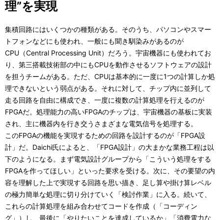
理”を実現
集積回路にはいくつかの種類がある。そのうち、パソコンやスマー
トフォンなどにも使われ、一般にも聞き馴染みがあるのが
CPU（Central Processing Unit）だろう。宇宙機器にも使われてお
り、第三搭載技術部の中にもCPUを動作させるソフトウェアの設計
を担うチームがある。ただ、CPUは基本的に一度に1つの計算しか処
理できないという弱点がある。それに対して、チップ内に並列して
走る回路を自由に構成でき、一度に複数の計算処理を行えるのが
FPGAだ。処理能力の高いFPGAのチップは、宇宙機器の基板に実装
され、主に機器内を行き交うさまざまな電気信号を処理する。
このFPGAの機能を実現するための回路を設計するのが「FPGA設
計」だ。Daichi氏によると、「FPGA設計」の大まかな業務工程は以
下のようになる。まず電気設計グループから「こういう処理をする
FPGAを作ってほしい」といった要求を受ける。次に、その要望の内
容を理解した上で実現する回路を思い描き、足し算や掛け算レベル
の極力簡単な処理に切り分けていく「検討作業」に入る。続いて、
これらの計算処理を組み合わせてコードを作成（「コーディン
グ」）し、最後に「やりたいことを達成しているか」「消費電力な