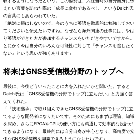
収するようになったという。この姿勢は、入社当時の自分自身に伝
えたい言葉を訪ねた際の「成長に貪欲であるべし」というDaichi氏
の言葉にもあらわれていた。
「絶対に損はしないので、今のうちに英語を徹底的に勉強しておい
てくださいと伝えたいですね。なぜなら海外関連の仕事には、やは
り英語ができた方が参加するチャンスをいただきやすいですから。
とにかく今は自分のいろんな可能性に対して『チャンスを逃したく
ない』という思いが強くあります」
将来はGNSS受信機分野のトップへ
最後に、今後どういったことに力を入れたいかと聞いた。すると
Daichi氏は「GNSS受信機の分野でトップに立ちたい」と力強く答
えてくれた。
「『技術継承』で取り組んできたGNSS受信機の分野でトップに立
てるような開発者になりたいです。そのためにもまずは理論、知識
を深め、さらにFPGAやCPUの使い方にも精通して効率的な設計が
できるようになり、最終的には自分自身が中心となり、高精度で安
価なGNSS受信機を開発できるようになりたいです」