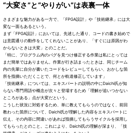
“大変さ”と“やりがい”は表裏一体
さまざまな魅力がある一方で、「FPGA設計」や「技術継承」には大
変な一面もあるという。
まず「FPGA設計」においては、先述した通り、コードの書き始めで
は意図通りの動作をしてくれないことがあり、「すぐには原因がわ
からないときは大変」とのことだ。
「特に、プログラム内のバグを見つけ修正する作業は私にとっては
まだ簡単ではありません。作業が行き詰まったときは、同じチーム
内の先輩に自分が書いたコードをレビューしてもらい、おかしな箇
所を指摘いただくことで、何とか軌道修正しています」
「技術継承」については、エキスパートの説明の中にDaichi氏が知
らない専門用語や概念が次々と登場するため「理解が追いつかない
ところがある」点が大変だという。
こうした状況に対処するため、単に教えてもらうのではなく、前回
教わった箇所について、Daichi氏が理解した内容をエキスパートに
伝え、その内容に間違いがあれば指摘してもらうサイクルを採用し
てもらったとのこと。これにより、Daichi氏の理解が深まり、「技