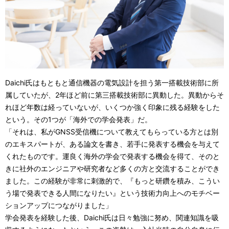
Daichi氏はもともと通信機器の電気設計を担う第一搭載技術部に所
属していたが、2年ほど前に第三搭載技術部に異動した。異動からそ
れほど年数は経っていないが、いくつか強く印象に残る経験をした
という。その1つが「海外での学会発表」だ。
「それは、私がGNSS受信機について教えてもらっている方とは別
のエキスパートが、ある論文を書き、若手に発表する機会を与えて
くれたものです。運良く海外の学会で発表する機会を得て、そのと
きに社外のエンジニアや研究者など多くの方と交流することができ
ました。この経験が非常に刺激的で、『もっと研鑽を積み、こうい
う場で発表できる人間になりたい』という技術力向上へのモチベー
ションアップにつながりました」
学会発表を経験した後、Daichi氏は日々勉強に努め、関連知識を吸