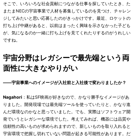
そこで、いろいろな社会貢献につながる仕事を探していたとき、た
またまNECの宇宙事業で人材を募集しているのを見つけ、チャレン
ジしてみたいと思い応募したのがきっかけです。最近、ロケットの
打ち上げ中継があると、以前はまったく興味を示さなかった子ども
が、気になるのか一緒に打ち上げを見てくれたりするのがうれしい
ですね。
宇宙分野はレガシーで最先端という両
面性に大きなやりがい
――宇宙事業へのイメージが入社前と入社後で変わりましたか？
Nagahori
：私はSF映画が好きなので、かなり勝手なイメージがあ
りました。開発現場では最先端ツールを使っていたりと、かなり進
んだ環境なのかなと思っていました。でも、実際はソフトウェア開
発でいうとレガシーな環境でした。考えてみれば、機器には品質や
信頼性の高いものが求められますので、新しいものを取り入れると
宇宙環境で把握し切れていない問題が起きる可能性があります。だ