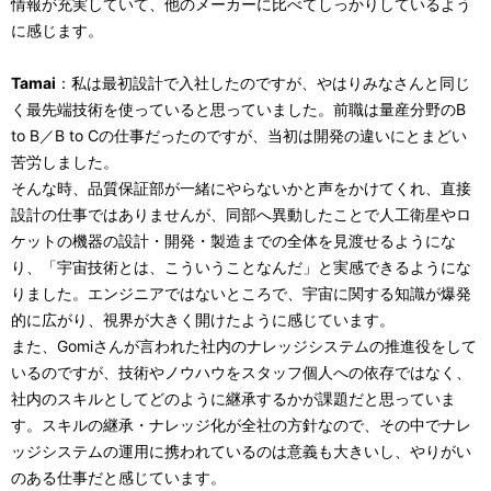
情報が充実していて、他のメーカーに比べてしっかりしているよう
に感じます。
Tamai
：私は最初設計で入社したのですが、やはりみなさんと同じ
く最先端技術を使っていると思っていました。前職は量産分野のB
to B／B to Cの仕事だったのですが、当初は開発の違いにとまどい
苦労しました。
そんな時、品質保証部が一緒にやらないかと声をかけてくれ、直接
設計の仕事ではありませんが、同部へ異動したことで人工衛星やロ
ケットの機器の設計・開発・製造までの全体を見渡せるようにな
り、「宇宙技術とは、こういうことなんだ」と実感できるようにな
りました。エンジニアではないところで、宇宙に関する知識が爆発
的に広がり、視界が大きく開けたように感じています。
また、Gomiさんが言われた社内のナレッジシステムの推進役をして
いるのですが、技術やノウハウをスタッフ個人への依存ではなく、
社内のスキルとしてどのように継承するかが課題だと思っていま
す。スキルの継承・ナレッジ化が全社の方針なので、その中でナレ
ッジシステムの運用に携われているのは意義も大きいし、やりがい
のある仕事だと感じています。