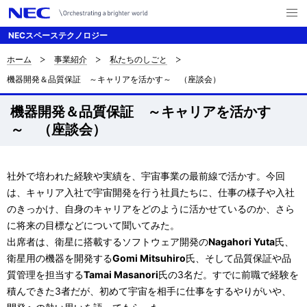
メ
ニ
NECスペーステクノロジー
ュ
ー
を
ホーム
事業紹介
私たちのしごと
サ
ナ
開
機器開発＆品質保証 ～キャリアを活かす～ （座談会）
く
ビ
イ
ゲ
機器開発＆品質保証 ～キャリアを活かす
ト
～ （座談会）
ー
内
シ
の
ョ
社外で培われた経験や実績を、宇宙事業の最前線で活かす。今回
現
ン
は、キャリア入社で宇宙開発を行う社員たちに、仕事の様子や入社
のきっかけ、自身のキャリアをどのように活かせているのか、さら
在
に将来の目標などについて聞いてみた。
位
出席者は、衛星に搭載するソフトウェア開発の
Nagahori Yuta
氏、
衛星用の機器を開発する
Gomi Mitsuhiro
氏、そして品質保証や品
置
質管理を担当する
Tamai Masanori
氏の3名だ。すでに前職で経験を
積んできた3者だが、初めて宇宙を相手に仕事をするやりがいや、