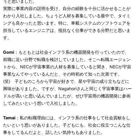
うと思いました。
実際に事業内容の説明を受け、自分の経験を十分に活かせることが
わかり入社しました。ちょうど人材を募集している最中で、タイミ
ングも良かったと思います。特に、車載システムのソフトウェアを
担当しているエンジニアは、抵抗なく仕事ができる分野だと思いま
す。
Gomi
：もともとは社会インフラ系の機器開発を行っていたので、
前職に近い分野で転職を検討していました。そこへ転職エージェン
トから、NECが宇宙事業の人材を募集していると聞き、NECが宇宙
事業なんてやっているんだと、その時初めて知った次第です。
(笑) 子どものころから宇宙が好きで、星や宇宙の成り立ちなどに
興味がありました。ですが、Nagahoriさんと同じく宇宙事業はハー
ドルが高いと思い込んでいましたが、ぜひ宇宙用の機器開発に参画
してみたいという想いで入社しました。
Tamai
：私の転職理由には、インフラ系の仕事をして社会貢献をし
たいという思いがありました。子どもにも、社会に役立つこんな仕
事をしてるんだよと、話したい気持ちもありました。