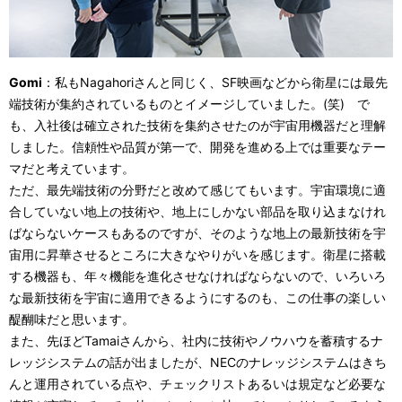
Gomi
：私もNagahoriさんと同じく、SF映画などから衛星には最先
端技術が集約されているものとイメージしていました。(笑) で
も、入社後は確立された技術を集約させたのが宇宙用機器だと理解
しました。信頼性や品質が第一で、開発を進める上では重要なテー
マだと考えています。
ただ、最先端技術の分野だと改めて感じてもいます。宇宙環境に適
合していない地上の技術や、地上にしかない部品を取り込まなけれ
ばならないケースもあるのですが、そのような地上の最新技術を宇
宙用に昇華させるところに大きなやりがいを感じます。衛星に搭載
する機器も、年々機能を進化させなければならないので、いろいろ
な最新技術を宇宙に適用できるようにするのも、この仕事の楽しい
醍醐味だと思います。
また、先ほどTamaiさんから、社内に技術やノウハウを蓄積するナ
レッジシステムの話が出ましたが、NECのナレッジシステムはきち
んと運用されている点や、チェックリストあるいは規定など必要な